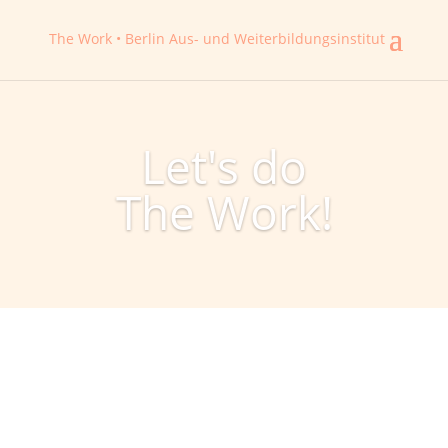
The Work • Berlin
Aus- und Weiterbildungsinstitut
Let's do
The Work!