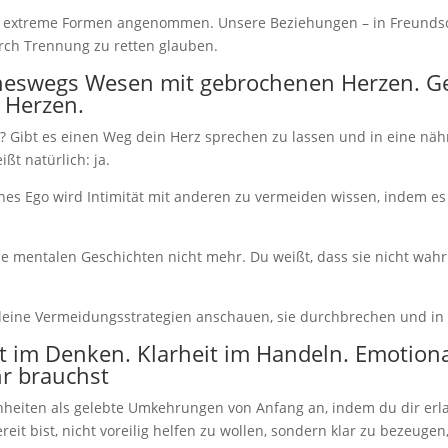
 extreme Formen angenommen. Unsere Beziehungen – in Freundsch
rch Trennung zu retten glauben.
neswegs Wesen mit gebrochenen Herzen. G
 Herzen.
? Gibt es einen Weg dein Herz sprechen zu lassen und in eine nä
ßt natürlich: ja.
es Ego wird Intimität mit anderen zu vermeiden wissen, indem es a
se mentalen Geschichten nicht mehr. Du weißt, dass sie nicht wahr 
r deine Vermeidungsstrategien anschauen, sie durchbrechen und i
it im Denken. Klarheit im Handeln. Emotiona
hr brauchst
enheiten als gelebte Umkehrungen von Anfang an, indem du dir erla
it bist, nicht voreilig helfen zu wollen, sondern klar zu bezeugen,