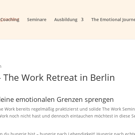
gsinstitut
Coaching
Seminare
Ausbildung
The Emotional Journ
 – The Work Retreat in Berlin
eine emotionalen Grenzen sprengen
he Work bereits regelmäßig praktizierst und solide The Work Semina
ork noch nicht hast und dennoch eintauchen möchtest in diese Se
wenn du hungrig bist – hungrig nach Lebendigkeit! Hungrig nach e