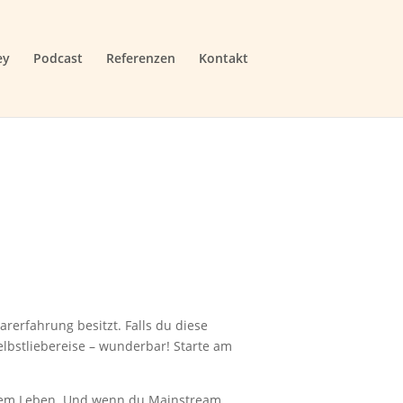
ey
Podcast
Referenzen
Kontakt
rerfahrung besitzt. Falls du diese
lbstliebereise – wunderbar! Starte am
chtem Leben. Und wenn du Mainstream